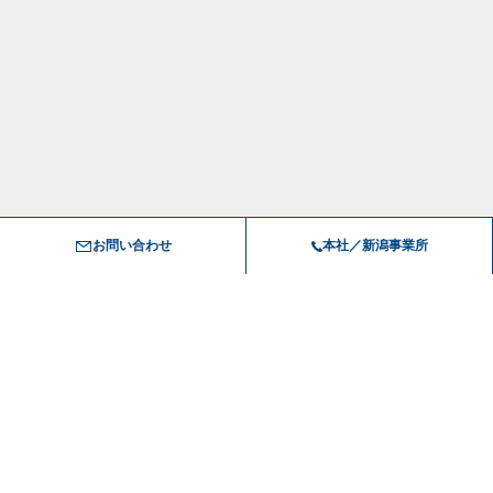
お問い合わせ
本社／新潟事業所
技術が進化する中、
私たちは完全オーダーメイドで
お客様のご要望に応じた機械や装置を製造し、
課題に寄り添います。